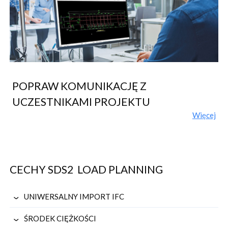
POPRAW KOMUNIKACJĘ Z
UCZESTNIKAMI PROJEKTU
Więcej
CECHY SDS2
LOAD PLANNING
UNIWERSALNY IMPORT IFC
SDS2 Load Planning jest produktem openBIM,
ŚRODEK CIĘŻKOŚCI
wykorzystującym pliki IFC2.3 z dowolnego programu do